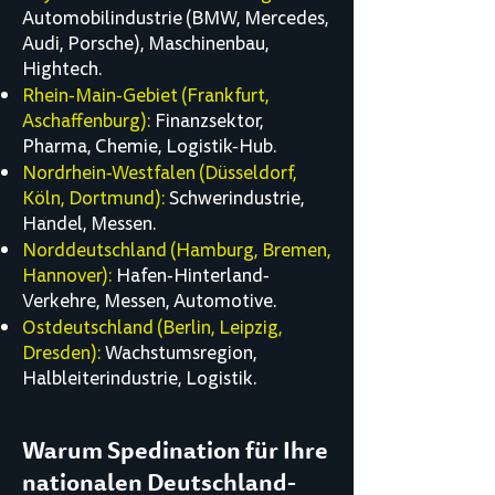
Automobilindustrie (BMW, Mercedes,
Audi, Porsche), Maschinenbau,
Hightech.
Rhein-Main-Gebiet (Frankfurt,
Aschaffenburg):
Finanzsektor,
Pharma, Chemie, Logistik-Hub.
Nordrhein-Westfalen (Düsseldorf,
Köln, Dortmund):
Schwerindustrie,
Handel, Messen.
Norddeutschland (Hamburg, Bremen,
Hannover):
Hafen-Hinterland-
Verkehre, Messen, Automotive.
Ostdeutschland (Berlin, Leipzig,
Dresden):
Wachstumsregion,
Halbleiterindustrie, Logistik.
Warum Spedination für Ihre
nationalen Deutschland-