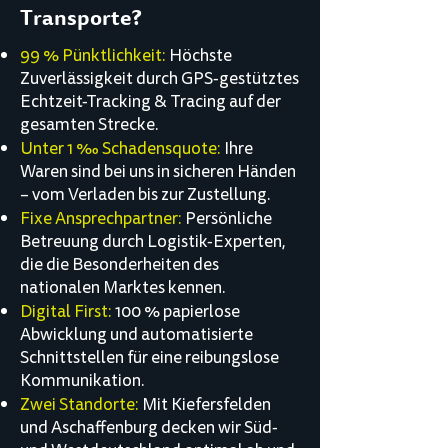
Transporte?
99 % Pünktlichkeit:
Höchste
Zuverlässigkeit durch GPS-gestütztes
Echtzeit-Tracking & Tracing auf der
gesamten Strecke.
Unter 1 ‰ Schadensquote:
Ihre
Waren sind bei uns in sicheren Händen
– vom Verladen bis zur Zustellung.
Fixe Ansprechpartner:
Persönliche
Betreuung durch Logistik-Experten,
die die Besonderheiten des
nationalen Marktes kennen.
Digital First:
100 % papierlose
Abwicklung und automatisierte
Schnittstellen für eine reibungslose
Kommunikation.
Zwei Standorte:
Mit
Kiefersfelden
und Aschaffenburg decken wir Süd-