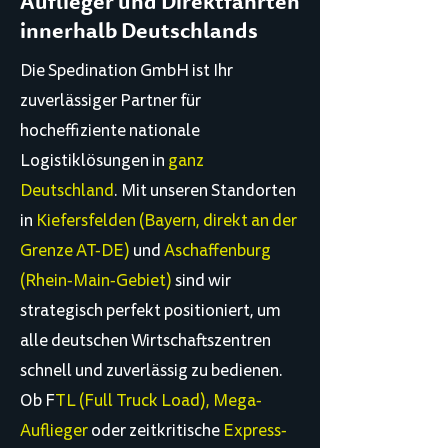
Auflieger und Direktfahrten
innerhalb Deutschlands
Die Spedination GmbH ist Ihr
zuverlässiger Partner für
hocheffiziente nationale
Logistiklösungen in
ganz
Deutschland
. Mit unseren Standorten
in
Kiefersfelden (Bayern, direkt an der
Grenze AT-DE)
und
Aschaffenburg
(Rhein-Main-Gebiet)
sind wir
strategisch perfekt positioniert, um
alle deutschen Wirtschaftszentren
schnell und zuverlässig zu bedienen.
Ob F
TL (Full Truck Load), Mega-
Auflieger
oder zeitkritische
Express-