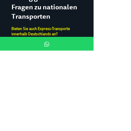
Fragen zu nationalen
Transporten
Bieten Sie auch Express-Transporte
innerhalb Deutschlands an?
Ja, absolut. Für besonders eilige
Sendungen organisieren wir
deutschlandweit Direkt- und
Sonderfahrten, oft mit Zustellung am
selben oder nächsten Tag. Kontaktieren
Sie unser Express-Team in Aschaffenburg
für eine sofortige Lösung.
Welche Branchen profitieren am meisten
von Ihren nationalen FTL-Transporten?
Unsere nationalen Komplettladungen sind
ideal für die Automobilindustrie, den
Maschinenbau, die Konsumgüterbranche
und den Handel. Durch unsere hohe
Warenverfügbarkeit und
Planungssicherheit stellen wir sicher, dass
Ihre Produktionsketten und Liefertermine
eingehalten werden.