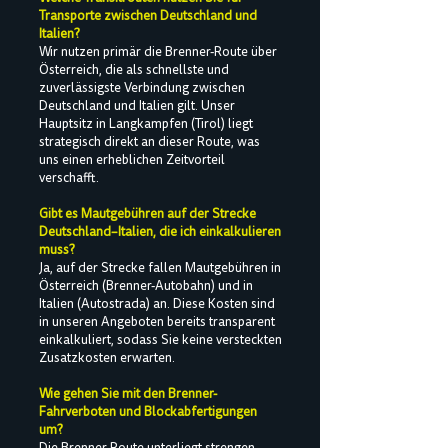
Transporte zwischen Deutschland und
Italien?
Wir nutzen primär die Brenner-Route über
Österreich, die als schnellste und
zuverlässigste Verbindung zwischen
Deutschland und Italien gilt. Unser
Hauptsitz in Langkampfen (Tirol) liegt
strategisch direkt an dieser Route, was
uns einen erheblichen Zeitvorteil
verschafft.
Gibt es Mautgebühren auf der Strecke
Deutschland–Italien, die ich einkalkulieren
muss?
Ja, auf der Strecke fallen Mautgebühren in
Österreich (Brenner-Autobahn) und in
Italien (Autostrada) an. Diese Kosten sind
in unseren Angeboten bereits transparent
einkalkuliert, sodass Sie keine versteckten
Zusatzkosten erwarten.
Wie gehen Sie mit den Brenner-
Fahrverboten und Blockabfertigungen
um?
Die Brenner-Route unterliegt strengen