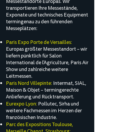
Messestandorte Europas. Wir
transportieren Ihre Messestände,
Exponate und technisches Equipment
termingenau zu den führenden
Messeplätzen:
Paris Expo Porte de Versailles:
Europas größter Messestandort – wir
liefern pünktlich für Salon
International de l'Agriculture, Paris Air
Show und zahlreiche weitere
Leitmessen.
Paris Nord Villepinte:
Intermat, SIAL,
Maison & Objet – termingerechte
Anlieferung und Rücktransport.
Eurexpo Lyon:
Pollutec, Sirha und
weitere Fachmessen im Herzen der
französischen Industrie.
Parc des Expositions Toulouse,
Marseille Chanot, Strasbourg: