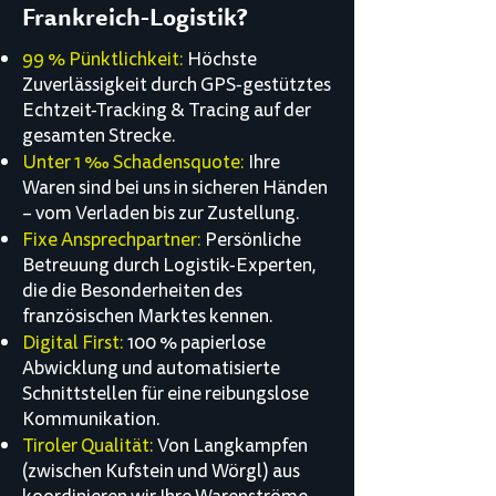
Frankreich-Logistik?
99 % Pünktlichkeit:
Höchste
Zuverlässigkeit durch GPS-gestütztes
Echtzeit-Tracking & Tracing auf der
gesamten Strecke.
Unter 1 ‰ Schadensquote:
Ihre
Waren sind bei uns in sicheren Händen
– vom Verladen bis zur Zustellung.
Fixe Ansprechpartner:
Persönliche
Betreuung durch Logistik-Experten,
die die Besonderheiten des
französischen Marktes kennen.
Digital First:
100 % papierlose
Abwicklung und automatisierte
Schnittstellen für eine reibungslose
Kommunikation.
Tiroler Qualität:
Von Langkampfen
(zwischen Kufstein und Wörgl) aus