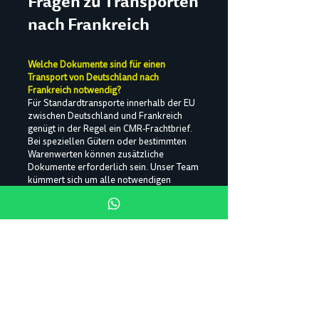
Fragen zu Transporten
nach Frankreich
Welche Dokumente sind für einen
Transport von Deutschland nach
Frankreich notwendig?
Für Standardtransporte innerhalb der EU
zwischen Deutschland und Frankreich
genügt in der Regel ein CMR-Frachtbrief.
Bei speziellen Gütern oder bestimmten
Warenwerten können zusätzliche
Dokumente erforderlich sein. Unser Team
kümmert sich um alle notwendigen
Papiere.
Wie lange dauert ein LKW-Transport von
Deutschland nach Frankreich?
Eine Komplettladung (FTL ) von einem
zentralen Standort in Deutschland nach
Paris benötigt in der Regel 24 bis 48
Stunden, abhängig von den genauen Lade-
und Entladezeiten sowie der
Verkehrslage. Express-Transporte können