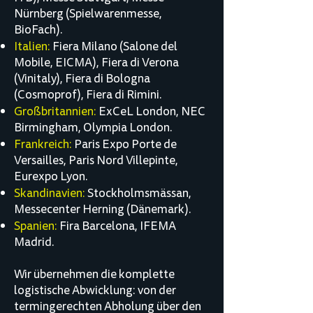
Nürnberg (Spielwarenmesse,
BioFach).
Italien:
Fiera Milano (Salone del
Mobile, EICMA), Fiera di Verona
(Vinitaly), Fiera di Bologna
(Cosmoprof), Fiera di Rimini.
Großbritannien:
ExCeL London, NEC
Birmingham, Olympia London.
Frankreich:
Paris Expo Porte de
Versailles, Paris Nord Villepinte,
Eurexpo Lyon.
Skandinavien:
Stockholmsmässan,
Messecenter Herning (Dänemark).
Spanien:
Fira Barcelona, IFEMA
Madrid.
Wir übernehmen die komplette
logistische Abwicklung: von der
termingerechten Abholung über den