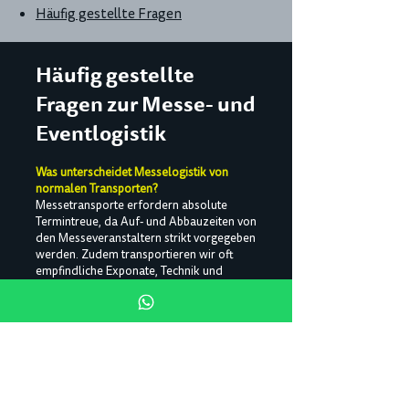
Häufig gestellte Fragen
Häufig gestellte
Fragen zur Messe- und
Eventlogistik
Was unterscheidet Messelogistik von
normalen Transporten?
Messetransporte erfordern absolute
Termintreue, da Auf- und Abbauzeiten von
den Messeveranstaltern strikt vorgegeben
werden. Zudem transportieren wir oft
empfindliche Exponate, Technik und
Tribünenelemente, die besondere Sorgfalt
und Sicherung erfordern.
Können Sie den kompletten Auf- und
Abbau-Zeitplan einer Messe logistisch
begleiten?
Ja, wir planen die gesamte Logistik rund
um Ihr Messeevent – von der