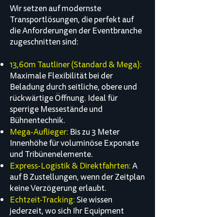
Wir setzen auf modernste
Transportlösungen, die perfekt auf
die Anforderungen der Eventbranche
zugeschnitten sind:
13,60m Tautliner (Standard & Mega):
Maximale Flexibilität bei der
Beladung durch seitliche, obere und
rückwärtige Öffnung. Ideal für
sperrige Messestände und
Bühnentechnik.
Mega-Auflieger:
Bis zu 3 Meter
Innenhöhe für voluminöse Exponate
und Tribünenelemente.
Express-Logistik & Direktfahrten:
A
auf B Zustellungen, wenn der Zeitplan
keine Verzögerung erlaubt.
Echtzeit-Tracking:
Sie wissen
jederzeit, wo sich Ihr Equipment