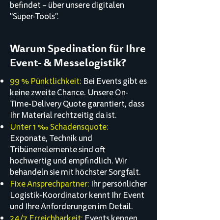
befindet – über unsere digitalen
"Super-Tools".
Warum Spedination für Ihre
Event- & Messelogistik?
99 % Pünktlichkeit:
Bei Events gibt es
keine zweite Chance. Unsere On-
Time-Delivery Quote garantiert, dass
Ihr Material rechtzeitig da ist.
Unter 1 ‰ Schadensquote:
Exponate, Technik und
Tribünenelemente sind oft
hochwertig und empfindlich. Wir
behandeln sie mit höchster Sorgfalt.
Fixe Ansprechpartner:
Ihr persönlicher
Logistik-Koordinator kennt Ihr Event
und Ihre Anforderungen im Detail.
24/7 Erreichbarkeit:
Events kennen