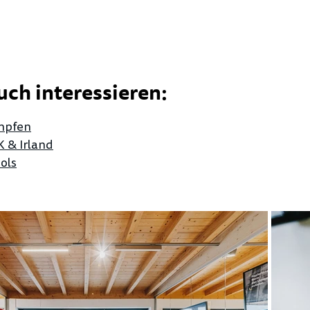
uch interessieren:
mpfen
 & Irland
ols