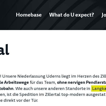
Homebase
What do U expect?
J
al
l! Unsere Niederlassung Uderns liegt im Herzen des Zill
für das Team,
le Arbeitswege
ohne nervigen Pendlerst
. Wie auch unsere anderen Standorte in
Langk
utobahn
n, ist die Spedition im Zillertal top-modern ausgesta
e direkt vor der Tür.