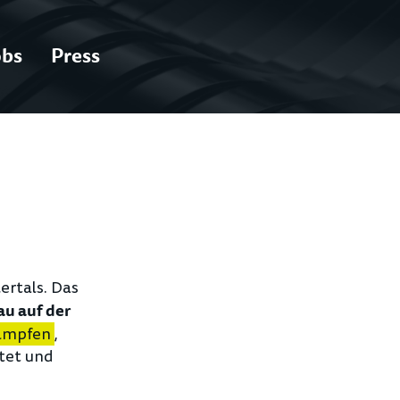
obs
Press
ertals. Das
au auf der
ampfen
,
ttet und