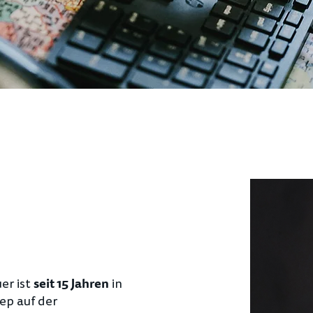
er ist
in
seit 15 Jahren
ep auf der