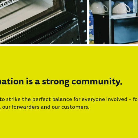
ation is a strong community.
 to strike the perfect balance for everyone involved – fo
 our forwarders and our customers.